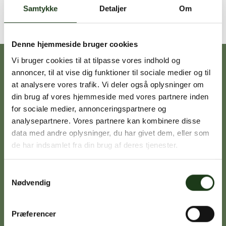
Lignin er et restprodukt fra papirproduktionen.
Samtykke
Detaljer
Om
Denne hjemmeside bruger cookies
Vi bruger cookies til at tilpasse vores indhold og
Vores afdelinger
annoncer, til at vise dig funktioner til sociale medier og til
at analysere vores trafik. Vi deler også oplysninger om
din brug af vores hjemmeside med vores partnere inden
Heidi Ørskov
for sociale medier, annonceringspartnere og
Holbæk
analysepartnere. Vores partnere kan kombinere disse
59 45 10 14
data med andre oplysninger, du har givet dem, eller som
de har indsamlet fra din brug af deres tjenester.
Samtykkevalg
Signe Vinding
Nødvendig
Nykøbing Sj.
59 91 99 77
Præferencer