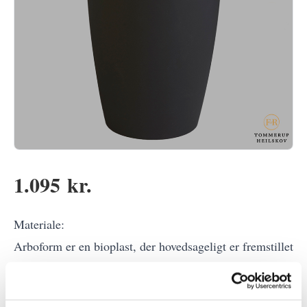
1.095 kr.
Materiale:
Arboform er en bioplast, der hovedsageligt er fremstillet
af trædelene lignin og cellulose.
Arboform kaldes også ?flydende træ?.