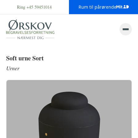
Ring +45 59451014
Rum til pårørende
Soft urne Sort
Urner