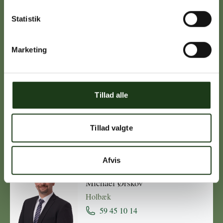
Statistik
Caroline Sejerø Jensen
Holbæk
Marketing
59 45 10 14
Tillad alle
Birgitte Poulsen
Vig
Tillad valgte
59 31 75 95
Afvis
Michael Ørskov
Holbæk
59 45 10 14