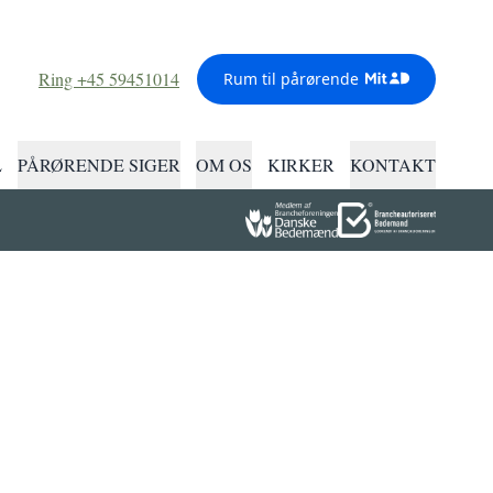
Ring +45 59451014
Rum til pårørende
L
PÅRØRENDE SIGER
OM OS
KIRKER
KONTAKT