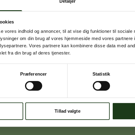
Detaljer
ookies
se vores indhold og annoncer, til at vise dig funktioner til sociale
Signe Vinding
oplysninger om din brug af vores hjemmeside med vores partnere i
Nykøbing Sj.
ysepartnere. Vores partnere kan kombinere disse data med andr
59 91 99 77
et fra din brug af deres tjenester.
Præferencer
Statistik
Michael Ørskov
Holbæk
59 45 10 14
Tillad valgte