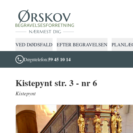
VED DØDSFALD
EFTER BEGRAVELSEN
PLANLÆG
59 45 10 14
Døgntelefon:
Kistepynt str. 3 - nr 6
Kistepynt