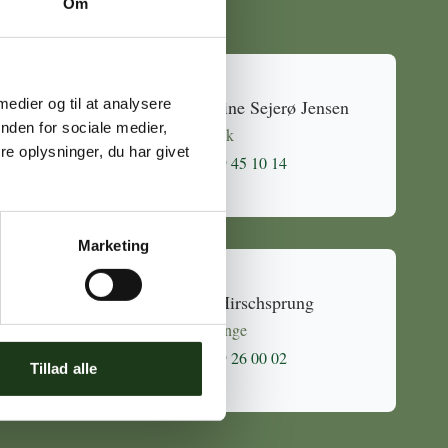
Om
 medier og til at analysere
Caroline Sejerø Jensen
nden for sociale medier,
Holbæk
e oplysninger, du har givet
59 45 10 14
Marketing
Mia Hirschsprung
Svinninge
59 26 00 02
Tillad alle