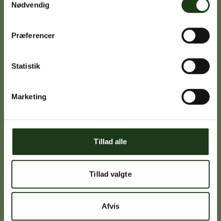
59 45 10 14
Nødvendig
Præferencer
Signe Vinding
Nykøbing Sj.
Statistik
59 91 99 77
Marketing
Caroline Sejerø Jensen
Holbæk
Tillad alle
59 45 10 14
Tillad valgte
Birgitte Poulsen
Afvis
Vig