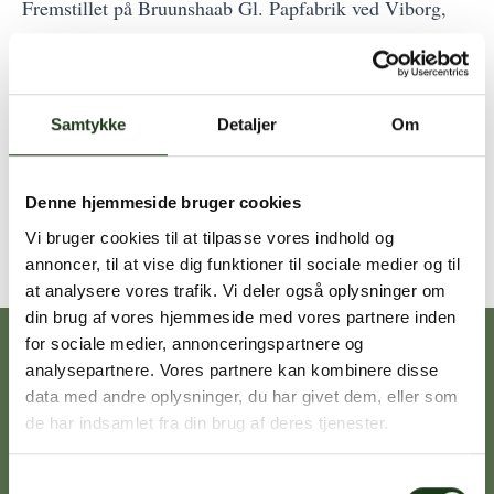
Fremstillet på Bruunshaab Gl. Papfabrik ved Viborg,
som er et arbejdende museum.
Maskinerne anvendt til fremstilling er 100 år gamle og
CO2 neutrale, da disse drives af vandkraft. Urnen kan
Samtykke
Detaljer
Om
anvendes ved både askespredning og urnenedsættelse på
kirkegård.
Denne hjemmeside bruger cookies
Vi bruger cookies til at tilpasse vores indhold og
annoncer, til at vise dig funktioner til sociale medier og til
at analysere vores trafik. Vi deler også oplysninger om
din brug af vores hjemmeside med vores partnere inden
for sociale medier, annonceringspartnere og
Vores afdelinger
analysepartnere. Vores partnere kan kombinere disse
data med andre oplysninger, du har givet dem, eller som
de har indsamlet fra din brug af deres tjenester.
Heidi Ørskov
Holbæk
Samtykkevalg