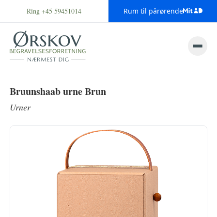
Ring +45 59451014
Rum til pårørende
Bruunshaab urne Brun
Urner