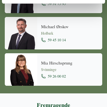
59 31 75 95
Michael Ørskov
Holbæk
59 45 10 14
Mia Hirschsprung
Svinninge
59 26 00 02
Fremragende