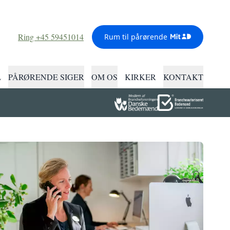
Ring +45 59451014
Rum til pårørende
L
PÅRØRENDE SIGER
OM OS
KIRKER
KONTAKT