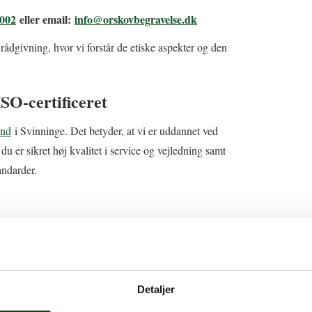
002
eller email:
info@orskovbegravelse.dk
rådgivning, hvor vi forstår de etiske aspekter og den
ISO-certificeret
and
i Svinninge. Det betyder, at vi er uddannet ved
r sikret høj kvalitet i service og vejledning samt
andarder.
 med at kontakte os. Vi træffes døgnet rundt
es
kontaktformular her.
odkendt og uddannet igennem brancheforeningen.
Detaljer