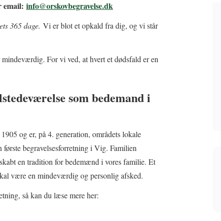
er email:
info@orskovbegravelse.dk
rets 365 dage.
Vi er blot et opkald fra dig, og vi står
er mindeværdig. For vi ved, at hvert et dødsfald er en
tilstedeværelse som bedemand i
 1905 og er, på 4. generation, områdets lokale
første begravelsesforretning i Vig. Familien
skabt en tradition for bedemænd i vores familie. Et
d skal være en mindeværdig og personlig afsked.
tning, så kan du læse mere her: