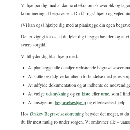
Vi hjælper dig med at danne et økonomisk overblik og tager
koordinering af begravelsen. Du får også hjælp og vejlednin
(Vi kan også hjælpe dig med at planlægge din egen begrav
Det er vigtigt for os, at du føler dig i trygge hænder, og at 
svære sorgtid.
Vi tilbyder dig bl.a. hjælp med:
At planlægge alle detaljer vedrørende begravelsesceremo
At støtte og rådgive familien i forbindelse med jeres sorg
At udfylde dokumentation og at indhente de nødvendige 
At vælge
udsmykning
og en
kiste
eller
urne
, som I fin
At ansøge om
begravelseshjælp
og efterlevelseshjælp.
Hos
Ørskov Begravelsesforretning
betyder det meget, at du 
du får mest mulig ro under sorgen. Vi omfavner alle – uanset