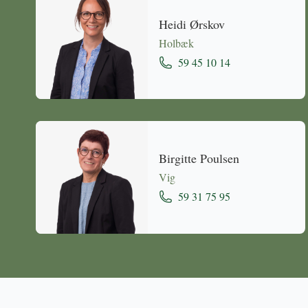
Heidi Ørskov
Holbæk
59 45 10 14
Birgitte Poulsen
Vig
59 31 75 95