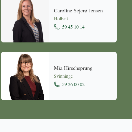
Caroline Sejerø Jensen
Holbæk
59 45 10 14
Mia Hirschsprung
Svinninge
59 26 00 02