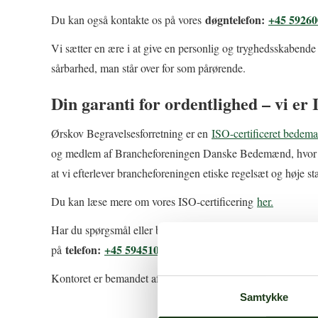
døgntelefon:
+45 59260
Du kan også kontakte os på vores
Vi sætter en ære i at give en personlig og tryghedsskabende 
sårbarhed, man står over for som pårørende.
Din garanti for ordentlighed – vi er 
Ørskov Begravelsesforretning er en
ISO-certificeret bedem
og medlem af Brancheforeningen Danske Bedemænd, hvor du e
at vi efterlever brancheforeningen etiske regelsæt og høje st
Du kan læse mere om vores ISO-certificering
her.
Har du spørgsmål eller brug for anden vejledning – tøv ikke
telefon:
+45 59451014
på
eller du kan skrive til os via vor
Kontoret er bemandet af eksaminerede bedemænd som er g
Samtykke