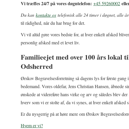
Vi træffes 24/7 på vores døgntelefon:
ell
+45 59260002
Du kan
kontakte os
telefonisk alle 24 timer i døgnet, alle å
til rådighed, når du har brug for det.
Vi vil altid gøre vores bedste for, at hver enkelt afsked bliv
personlig afsked med et levet liv.
Familieejet med over 100 års lokal 
Odsherred
Ørskov Begravelsesforretning så dagens lys for første gang i
bedemand. Vores oldefar, Jens Christian Hansen, åbnede sin 
ønskede at videreføre hans virke og arv og således blev der 
hverv som vi er stolte af, da vi synes, at hver enkelt afske
Er du nysgerrig på at høre mere om Ørskov Begravelsesforre
Hvem er vi?