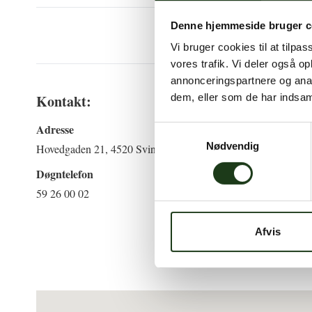
Denne hjemmeside bruger c
Vi bruger cookies til at tilpas
vores trafik. Vi deler også 
annonceringspartnere og anal
dem, eller som de har indsaml
Kontakt:
Adresse
D
Samtykkevalg
Nødvendig
Hovedgaden 21, 4520 Svinninge
V
Døgntelefon
59 26 00 02
U
Afvis