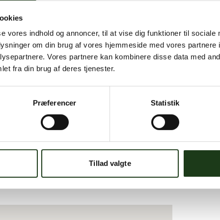
ookies
se vores indhold og annoncer, til at vise dig funktioner til sociale
oplysninger om din brug af vores hjemmeside med vores partnere i
ysepartnere. Vores partnere kan kombinere disse data med andr
et fra din brug af deres tjenester.
Åbningstider:
øgnåbent på telefonen hele året.
Præferencer
Statistik
ores kontor er bemandet i tidsrummet:
Alle dage
Efter aftale
denfor kontortid har vi åbent efter aftale.
Tillad valgte