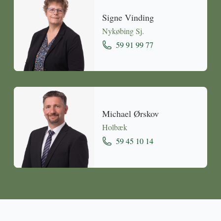
Signe Vinding
Nykøbing Sj.
59 91 99 77
Michael Ørskov
Holbæk
59 45 10 14