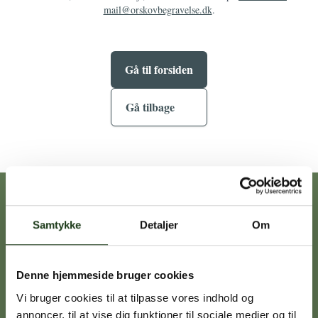
mail@orskovbegravelse.dk
.
Gå til forsiden
Gå tilbage
Vores afdelinger
Samtykke
Detaljer
Om
Heidi Ørskov
Denne hjemmeside bruger cookies
Holbæk
59 45 10 14
Vi bruger cookies til at tilpasse vores indhold og
annoncer, til at vise dig funktioner til sociale medier og til