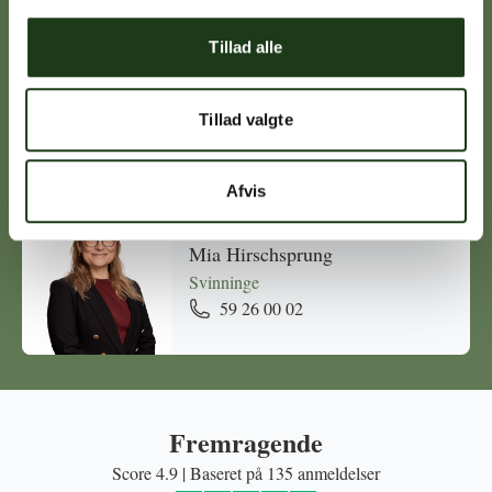
Tillad alle
Michael Ørskov
Holbæk
Tillad valgte
59 45 10 14
Afvis
Mia Hirschsprung
Svinninge
59 26 00 02
Fremragende
Score 4.9 | Baseret på 135 anmeldelser