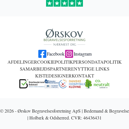
Facebook
Instagram
AFDELINGER
COOKIEPOLITIK
PERSONDATAPOLITIK
SAMARBEJDSPARTNERE
NYTTIGE LINKS
KISTEDESIGNER
KONTAKT
© 2026 - Ørskov Begravelsesforretning ApS | Bedemand & Begravelse
| Holbæk & Odsherred. CVR: 46436431