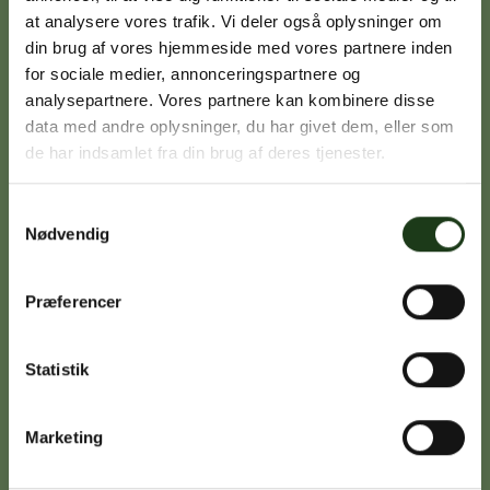
at analysere vores trafik. Vi deler også oplysninger om
din brug af vores hjemmeside med vores partnere inden
Signe Vinding
for sociale medier, annonceringspartnere og
analysepartnere. Vores partnere kan kombinere disse
Nykøbing Sj.
data med andre oplysninger, du har givet dem, eller som
59 91 99 77
de har indsamlet fra din brug af deres tjenester.
Samtykkevalg
Nødvendig
Caroline Sejerø Jensen
Holbæk
59 45 10 14
Præferencer
Statistik
Birgitte Poulsen
Vig
Marketing
59 31 75 95