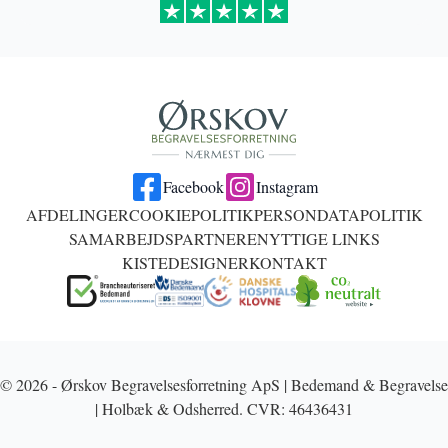
Facebook
Instagram
AFDELINGER
COOKIEPOLITIK
PERSONDATAPOLITIK
SAMARBEJDSPARTNERE
NYTTIGE LINKS
KISTEDESIGNER
KONTAKT
© 2026 - Ørskov Begravelsesforretning ApS | Bedemand & Begravelse
| Holbæk & Odsherred. CVR: 46436431