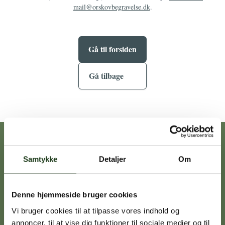
mail@orskovbegravelse.dk
.
Gå til forsiden
Gå tilbage
Vores afdelinger
Samtykke
Detaljer
Om
Heidi Ørskov
Denne hjemmeside bruger cookies
Holbæk
59 45 10 14
Vi bruger cookies til at tilpasse vores indhold og
annoncer, til at vise dig funktioner til sociale medier og til