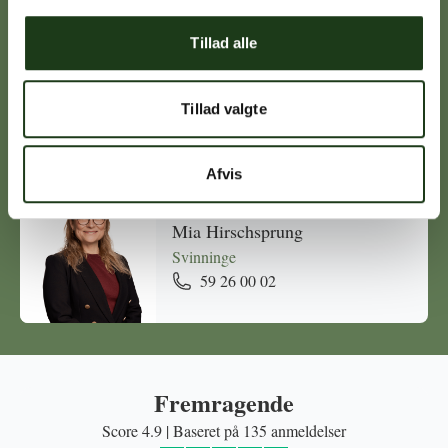
Tillad alle
Michael Ørskov
Holbæk
Tillad valgte
59 45 10 14
Afvis
Mia Hirschsprung
Svinninge
59 26 00 02
Fremragende
Score 4.9 | Baseret på 135 anmeldelser