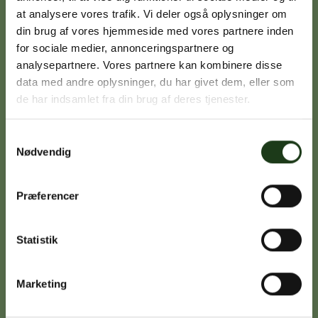
at analysere vores trafik. Vi deler også oplysninger om
din brug af vores hjemmeside med vores partnere inden
Signe Vinding
for sociale medier, annonceringspartnere og
analysepartnere. Vores partnere kan kombinere disse
Nykøbing Sj.
data med andre oplysninger, du har givet dem, eller som
59 91 99 77
de har indsamlet fra din brug af deres tjenester.
Samtykkevalg
Nødvendig
Caroline Sejerø Jensen
Holbæk
59 45 10 14
Præferencer
Statistik
Birgitte Poulsen
Vig
Marketing
59 31 75 95