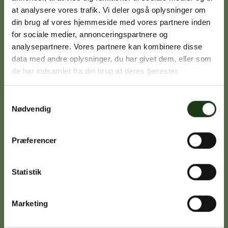
at analysere vores trafik. Vi deler også oplysninger om
din brug af vores hjemmeside med vores partnere inden
Signe Vinding
for sociale medier, annonceringspartnere og
analysepartnere. Vores partnere kan kombinere disse
Nykøbing Sj.
data med andre oplysninger, du har givet dem, eller som
59 91 99 77
de har indsamlet fra din brug af deres tjenester.
Samtykkevalg
Nødvendig
Caroline Sejerø Jensen
Holbæk
59 45 10 14
Præferencer
Statistik
Birgitte Poulsen
Vig
Marketing
59 31 75 95