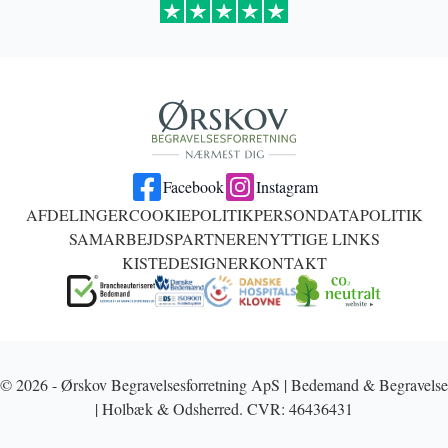
Facebook
Instagram
AFDELINGER
COOKIEPOLITIK
PERSONDATAPOLITIK
SAMARBEJDSPARTNERE
NYTTIGE LINKS
KISTEDESIGNER
KONTAKT
© 2026 - Ørskov Begravelsesforretning ApS | Bedemand & Begravelse
| Holbæk & Odsherred. CVR: 46436431