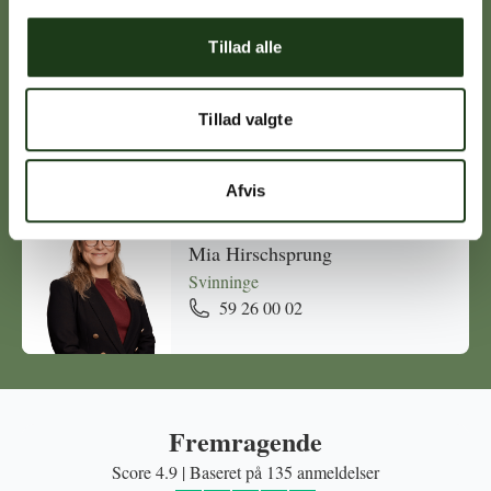
Tillad alle
Michael Ørskov
Holbæk
Tillad valgte
59 45 10 14
Afvis
Mia Hirschsprung
Svinninge
59 26 00 02
Fremragende
Score 4.9 | Baseret på 135 anmeldelser