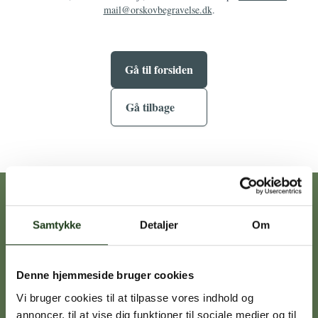
mail@orskovbegravelse.dk
.
Gå til forsiden
Gå tilbage
Vores afdelinger
Samtykke
Detaljer
Om
Heidi Ørskov
Denne hjemmeside bruger cookies
Holbæk
59 45 10 14
Vi bruger cookies til at tilpasse vores indhold og
annoncer, til at vise dig funktioner til sociale medier og til