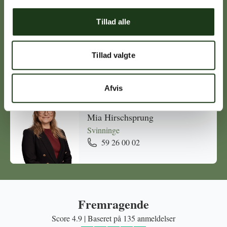
Tillad alle
Michael Ørskov
Holbæk
Tillad valgte
59 45 10 14
Afvis
Mia Hirschsprung
Svinninge
59 26 00 02
Fremragende
Score 4.9 | Baseret på 135 anmeldelser