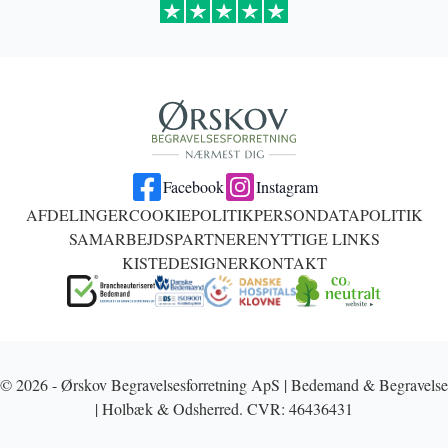
Facebook
Instagram
AFDELINGER
COOKIEPOLITIK
PERSONDATAPOLITIK
SAMARBEJDSPARTNERE
NYTTIGE LINKS
KISTEDESIGNER
KONTAKT
© 2026 - Ørskov Begravelsesforretning ApS | Bedemand & Begravelse
| Holbæk & Odsherred. CVR: 46436431