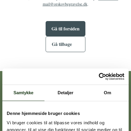
mail@orskovbegravelse.dk
.
Gå til forsiden
Gå tilbage
Vores afdelinger
Samtykke
Detaljer
Om
Heidi Ørskov
Denne hjemmeside bruger cookies
Holbæk
59 45 10 14
Vi bruger cookies til at tilpasse vores indhold og
annoncer, til at vise dig funktioner til sociale medier og til