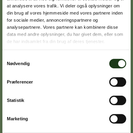
at analysere vores trafik. Vi deler også oplysninger om
din brug af vores hjemmeside med vores partnere inden
Signe Vinding
for sociale medier, annonceringspartnere og
analysepartnere. Vores partnere kan kombinere disse
Nykøbing Sj.
data med andre oplysninger, du har givet dem, eller som
59 91 99 77
de har indsamlet fra din brug af deres tjenester.
Samtykkevalg
Nødvendig
Caroline Sejerø Jensen
Holbæk
59 45 10 14
Præferencer
Statistik
Birgitte Poulsen
Vig
Marketing
59 31 75 95