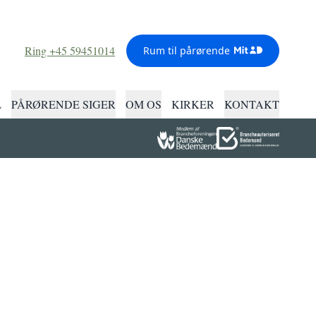
Ring +45 59451014
Rum til pårørende
L
PÅRØRENDE SIGER
OM OS
KIRKER
KONTAKT