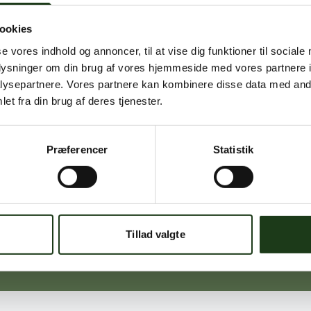
ookies
Signe Vinding
se vores indhold og annoncer, til at vise dig funktioner til sociale
Nykøbing Sj.
oplysninger om din brug af vores hjemmeside med vores partnere i
59 91 99 77
ysepartnere. Vores partnere kan kombinere disse data med andr
et fra din brug af deres tjenester.
Præferencer
Statistik
Michael Ørskov
Holbæk
59 45 10 14
Tillad valgte