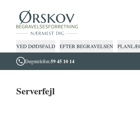
VED DØDSFALD
EFTER BEGRAVELSEN
PLANLÆG
59 45 10 14
Døgntelefon:
Serverfejl