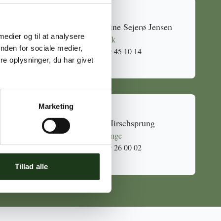
Caroline Sejerø Jensen
 medier og til at analysere
Holbæk
nden for sociale medier,
59 45 10 14
e oplysninger, du har givet
Marketing
Mia Hirschsprung
Svinninge
59 26 00 02
Tillad alle