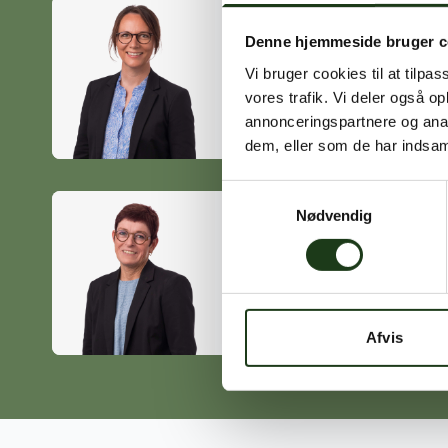
Denne hjemmeside bruger c
Heidi Ørskov
Vi bruger cookies til at tilpas
Holbæk
vores trafik. Vi deler også 
59 45 10 14
annonceringspartnere og anal
dem, eller som de har indsaml
Samtykkevalg
Nødvendig
Birgitte Poulsen
Vig
59 31 75 95
Afvis