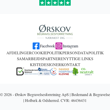
Facebook
Instagram
AFDELINGER
COOKIEPOLITIK
PERSONDATAPOLITIK
SAMARBEJDSPARTNERE
NYTTIGE LINKS
KISTEDESIGNER
KONTAKT
© 2026 - Ørskov Begravelsesforretning ApS | Bedemand & Begravelse
| Holbæk & Odsherred. CVR: 46436431