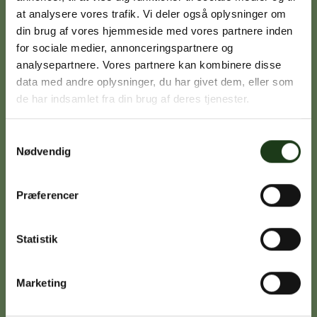
at analysere vores trafik. Vi deler også oplysninger om
din brug af vores hjemmeside med vores partnere inden
Signe Vinding
for sociale medier, annonceringspartnere og
analysepartnere. Vores partnere kan kombinere disse
Nykøbing Sj.
data med andre oplysninger, du har givet dem, eller som
59 91 99 77
de har indsamlet fra din brug af deres tjenester.
Samtykkevalg
Nødvendig
Caroline Sejerø Jensen
Holbæk
59 45 10 14
Præferencer
Statistik
Birgitte Poulsen
Vig
Marketing
59 31 75 95