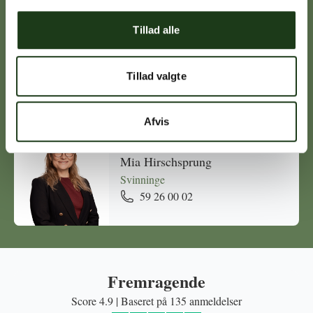
Tillad alle
Michael Ørskov
Holbæk
Tillad valgte
59 45 10 14
Afvis
Mia Hirschsprung
Svinninge
59 26 00 02
Fremragende
Score 4.9 | Baseret på 135 anmeldelser