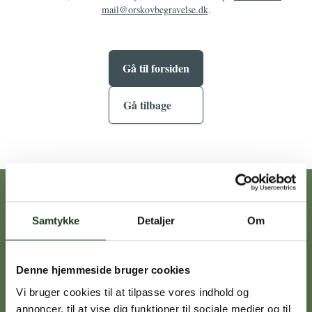
mail@orskovbegravelse.dk
.
Gå til forsiden
Gå tilbage
Vores afdelinger
Samtykke
Detaljer
Om
Heidi Ørskov
Denne hjemmeside bruger cookies
Holbæk
59 45 10 14
Vi bruger cookies til at tilpasse vores indhold og
annoncer, til at vise dig funktioner til sociale medier og til