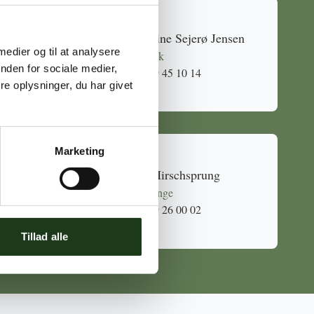
Caroline Sejerø Jensen
 medier og til at analysere
Holbæk
nden for sociale medier,
59 45 10 14
e oplysninger, du har givet
Marketing
Mia Hirschsprung
Svinninge
59 26 00 02
Tillad alle