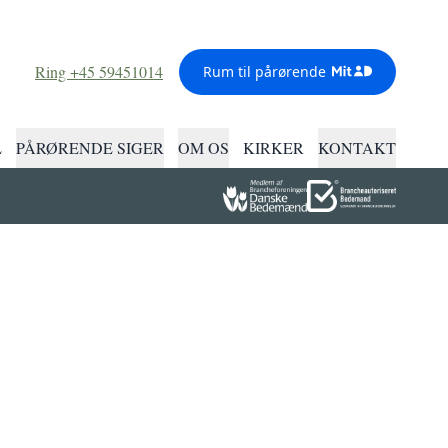
Ring +45 59451014
Rum til pårørende
L
PÅRØRENDE SIGER
OM OS
KIRKER
KONTAKT