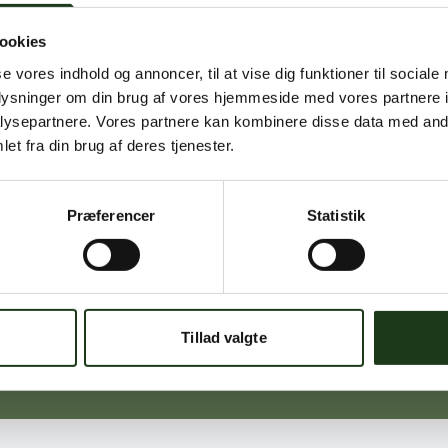
ookies
Signe Vinding
se vores indhold og annoncer, til at vise dig funktioner til sociale
Nykøbing Sj.
oplysninger om din brug af vores hjemmeside med vores partnere i
59 91 99 77
ysepartnere. Vores partnere kan kombinere disse data med andr
et fra din brug af deres tjenester.
Præferencer
Statistik
Michael Ørskov
Holbæk
59 45 10 14
Tillad valgte