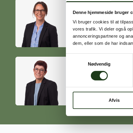
Denne hjemmeside bruger c
Heidi Ørskov
Vi bruger cookies til at tilpas
Holbæk
vores trafik. Vi deler også 
59 45 10 14
annonceringspartnere og anal
dem, eller som de har indsaml
Samtykkevalg
Nødvendig
Birgitte Poulsen
Vig
59 31 75 95
Afvis