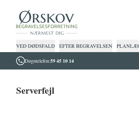
VED DØDSFALD
EFTER BEGRAVELSEN
PLANLÆG
59 45 10 14
Døgntelefon:
Serverfejl