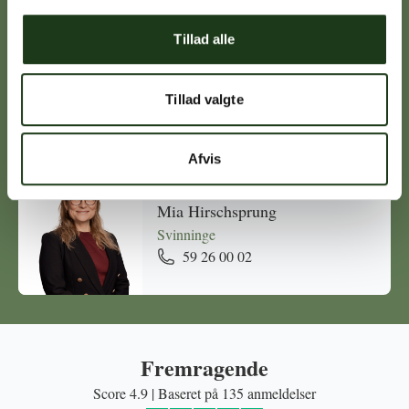
Tillad alle
Michael Ørskov
Holbæk
Tillad valgte
59 45 10 14
Afvis
Mia Hirschsprung
Svinninge
59 26 00 02
Fremragende
Score 4.9 | Baseret på 135 anmeldelser