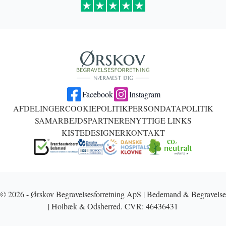
Facebook
Instagram
AFDELINGER
COOKIEPOLITIK
PERSONDATAPOLITIK
SAMARBEJDSPARTNERE
NYTTIGE LINKS
KISTEDESIGNER
KONTAKT
© 2026 - Ørskov Begravelsesforretning ApS | Bedemand & Begravelse
| Holbæk & Odsherred. CVR: 46436431