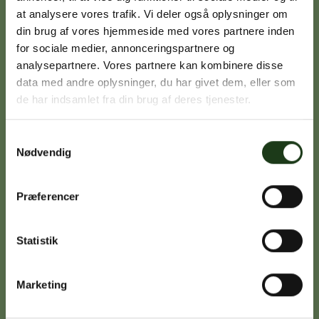
at analysere vores trafik. Vi deler også oplysninger om
din brug af vores hjemmeside med vores partnere inden
Signe Vinding
for sociale medier, annonceringspartnere og
analysepartnere. Vores partnere kan kombinere disse
Nykøbing Sj.
data med andre oplysninger, du har givet dem, eller som
59 91 99 77
de har indsamlet fra din brug af deres tjenester.
Samtykkevalg
Nødvendig
Caroline Sejerø Jensen
Holbæk
59 45 10 14
Præferencer
Statistik
Birgitte Poulsen
Vig
Marketing
59 31 75 95