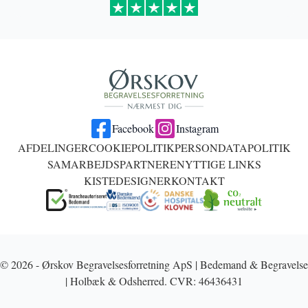
Facebook
Instagram
AFDELINGER
COOKIEPOLITIK
PERSONDATAPOLITIK
SAMARBEJDSPARTNERE
NYTTIGE LINKS
KISTEDESIGNER
KONTAKT
© 2026 - Ørskov Begravelsesforretning ApS | Bedemand & Begravelse
| Holbæk & Odsherred. CVR: 46436431