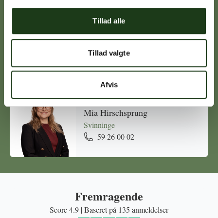
Tillad alle
Michael Ørskov
Holbæk
Tillad valgte
59 45 10 14
Afvis
Mia Hirschsprung
Svinninge
59 26 00 02
Fremragende
Score 4.9 | Baseret på 135 anmeldelser