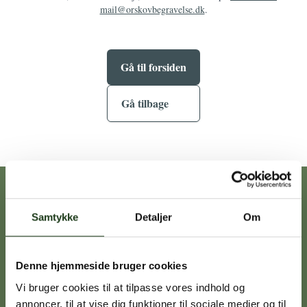
mail@orskovbegravelse.dk
.
Gå til forsiden
Gå tilbage
Vores afdelinger
Samtykke
Detaljer
Om
Heidi Ørskov
Denne hjemmeside bruger cookies
Holbæk
59 45 10 14
Vi bruger cookies til at tilpasse vores indhold og
annoncer, til at vise dig funktioner til sociale medier og til