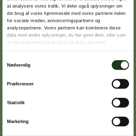
at analysere vores trafik. Vi deler også oplysninger om
din brug af vores hjemmeside med vores partnere inden
Signe Vinding
for sociale medier, annonceringspartnere og
analysepartnere. Vores partnere kan kombinere disse
Nykøbing Sj.
data med andre oplysninger, du har givet dem, eller som
59 91 99 77
de har indsamlet fra din brug af deres tjenester.
Samtykkevalg
Nødvendig
Caroline Sejerø Jensen
Holbæk
59 45 10 14
Præferencer
Statistik
Birgitte Poulsen
Vig
Marketing
59 31 75 95