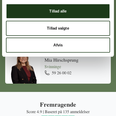
Tillad alle
Michael Ørskov
Holbæk
Tillad valgte
59 45 10 14
Afvis
Mia Hirschsprung
Svinninge
59 26 00 02
Fremragende
Score 4.9 | Baseret på 135 anmeldelser