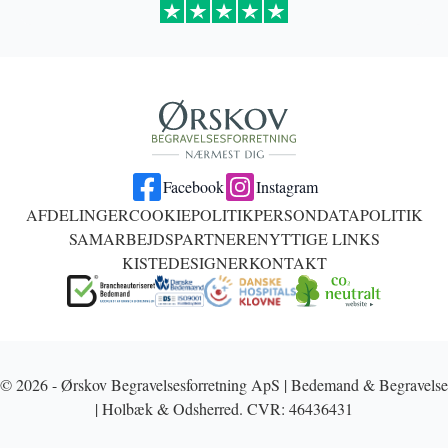
Facebook
Instagram
AFDELINGER
COOKIEPOLITIK
PERSONDATAPOLITIK
SAMARBEJDSPARTNERE
NYTTIGE LINKS
KISTEDESIGNER
KONTAKT
© 2026 - Ørskov Begravelsesforretning ApS | Bedemand & Begravelse
| Holbæk & Odsherred. CVR: 46436431