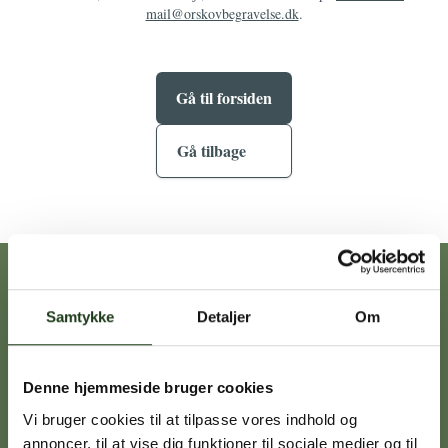
mail@orskovbegravelse.dk
.
Gå til forsiden
Gå tilbage
Vores afdelinger
Samtykke
Detaljer
Om
Heidi Ørskov
Denne hjemmeside bruger cookies
Holbæk
59 45 10 14
Vi bruger cookies til at tilpasse vores indhold og
annoncer, til at vise dig funktioner til sociale medier og til