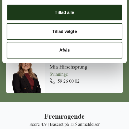
Tillad alle
Michael Ørskov
Holbæk
Tillad valgte
59 45 10 14
Afvis
Mia Hirschsprung
Svinninge
59 26 00 02
Fremragende
Score 4.9 | Baseret på 135 anmeldelser