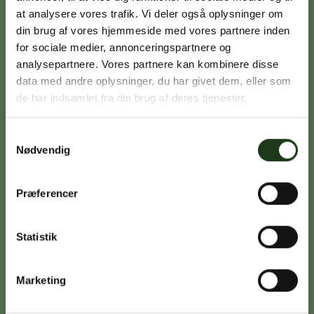
at analysere vores trafik. Vi deler også oplysninger om
din brug af vores hjemmeside med vores partnere inden
Signe Vinding
for sociale medier, annonceringspartnere og
analysepartnere. Vores partnere kan kombinere disse
Nykøbing Sj.
data med andre oplysninger, du har givet dem, eller som
59 91 99 77
de har indsamlet fra din brug af deres tjenester.
Samtykkevalg
Nødvendig
Caroline Sejerø Jensen
Holbæk
59 45 10 14
Præferencer
Statistik
Birgitte Poulsen
Vig
Marketing
59 31 75 95