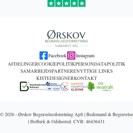
Facebook
Instagram
AFDELINGER
COOKIEPOLITIK
PERSONDATAPOLITIK
SAMARBEJDSPARTNERE
NYTTIGE LINKS
KISTEDESIGNER
KONTAKT
© 2026 - Ørskov Begravelsesforretning ApS | Bedemand & Begravelse
| Holbæk & Odsherred. CVR: 46436431