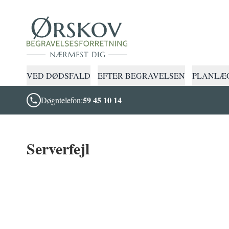
VED DØDSFALD
EFTER BEGRAVELSEN
PLANLÆG
59 45 10 14
Døgntelefon:
Serverfejl