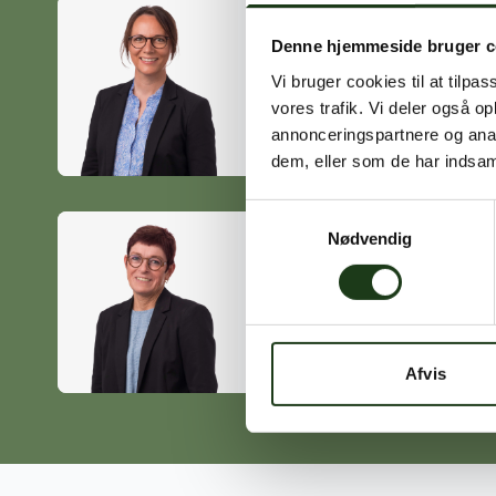
Denne hjemmeside bruger c
Heidi Ørskov
Vi bruger cookies til at tilpas
Holbæk
vores trafik. Vi deler også 
59 45 10 14
annonceringspartnere og anal
dem, eller som de har indsaml
Samtykkevalg
Nødvendig
Birgitte Poulsen
Vig
59 31 75 95
Afvis