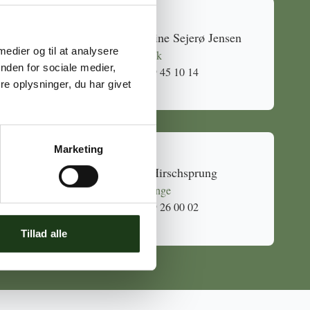
Caroline Sejerø Jensen
 medier og til at analysere
Holbæk
nden for sociale medier,
59 45 10 14
e oplysninger, du har givet
Marketing
Mia Hirschsprung
Svinninge
59 26 00 02
Tillad alle