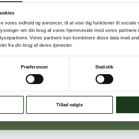
ookies
Signe Vinding
se vores indhold og annoncer, til at vise dig funktioner til sociale
Nykøbing Sj.
oplysninger om din brug af vores hjemmeside med vores partnere i
59 91 99 77
ysepartnere. Vores partnere kan kombinere disse data med andr
et fra din brug af deres tjenester.
Præferencer
Statistik
Michael Ørskov
Holbæk
59 45 10 14
Tillad valgte