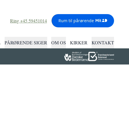
Ring +45 59451014
Rum til pårørende
L
PÅRØRENDE SIGER
OM OS
KIRKER
KONTAKT