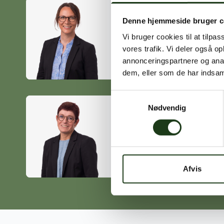
Denne hjemmeside bruger c
Heidi Ørskov
Vi bruger cookies til at tilpas
Holbæk
vores trafik. Vi deler også 
59 45 10 14
annonceringspartnere og anal
dem, eller som de har indsaml
Samtykkevalg
Nødvendig
Birgitte Poulsen
Vig
59 31 75 95
Afvis