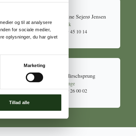
Caroline Sejerø Jensen
 medier og til at analysere
Holbæk
nden for sociale medier,
59 45 10 14
e oplysninger, du har givet
Marketing
Mia Hirschsprung
Svinninge
59 26 00 02
Tillad alle