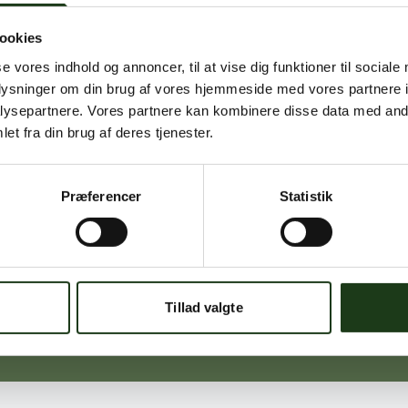
ookies
Signe Vinding
se vores indhold og annoncer, til at vise dig funktioner til sociale
Nykøbing Sj.
oplysninger om din brug af vores hjemmeside med vores partnere i
59 91 99 77
ysepartnere. Vores partnere kan kombinere disse data med andr
et fra din brug af deres tjenester.
Præferencer
Statistik
Michael Ørskov
Holbæk
59 45 10 14
Tillad valgte