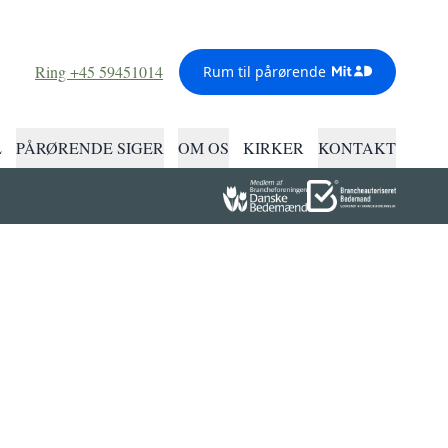
Ring +45 59451014
Rum til pårørende
L
PÅRØRENDE SIGER
OM OS
KIRKER
KONTAKT