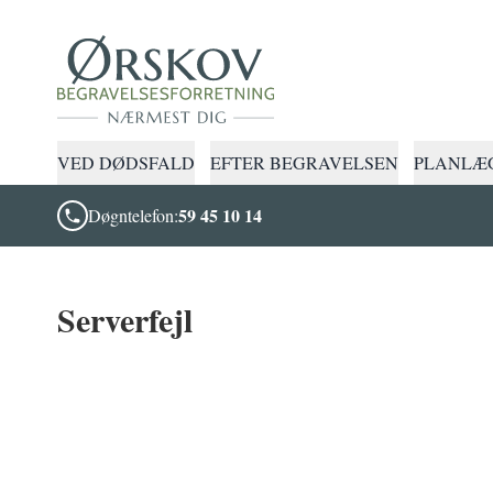
VED DØDSFALD
EFTER BEGRAVELSEN
PLANLÆG
59 45 10 14
Døgntelefon:
Serverfejl