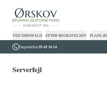
VED DØDSFALD
EFTER BEGRAVELSEN
PLANLÆG
59 45 10 14
Døgntelefon:
Serverfejl