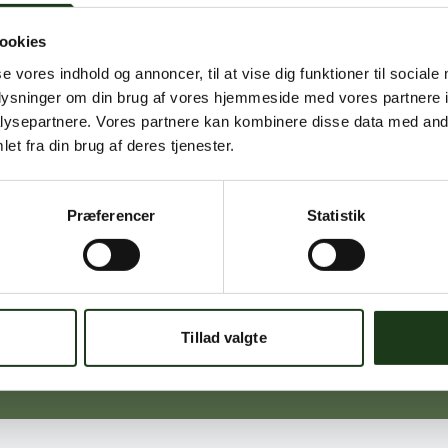
ookies
Signe Vinding
se vores indhold og annoncer, til at vise dig funktioner til sociale
Nykøbing Sj.
oplysninger om din brug af vores hjemmeside med vores partnere i
59 91 99 77
ysepartnere. Vores partnere kan kombinere disse data med andr
et fra din brug af deres tjenester.
Præferencer
Statistik
Michael Ørskov
Holbæk
59 45 10 14
Tillad valgte