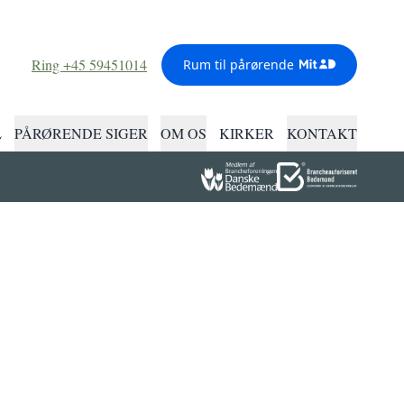
Ring +45 59451014
Rum til pårørende
L
PÅRØRENDE SIGER
OM OS
KIRKER
KONTAKT