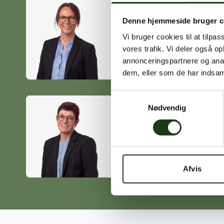
Denne hjemmeside bruger c
Heidi Ørskov
Vi bruger cookies til at tilpas
Holbæk
vores trafik. Vi deler også 
59 45 10 14
annonceringspartnere og anal
dem, eller som de har indsaml
Samtykkevalg
Nødvendig
Birgitte Poulsen
Vig
59 31 75 95
Afvis