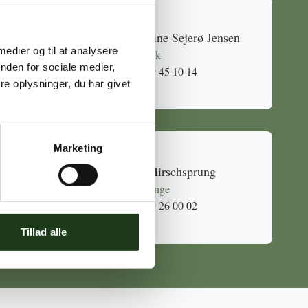
Caroline Sejerø Jensen
 medier og til at analysere
Holbæk
nden for sociale medier,
59 45 10 14
e oplysninger, du har givet
Marketing
Mia Hirschsprung
Svinninge
59 26 00 02
Tillad alle