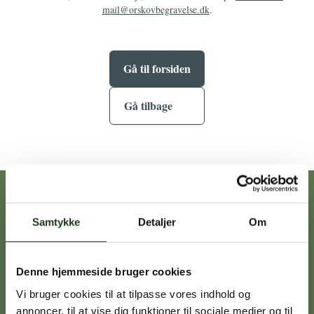
mail@orskovbegravelse.dk
.
Gå til forsiden
Gå tilbage
Vores afdelinger
Samtykke
Detaljer
Om
Heidi Ørskov
Denne hjemmeside bruger cookies
Holbæk
59 45 10 14
Vi bruger cookies til at tilpasse vores indhold og
annoncer, til at vise dig funktioner til sociale medier og til