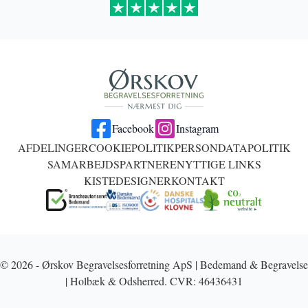
Facebook
Instagram
AFDELINGER
COOKIEPOLITIK
PERSONDATAPOLITIK
SAMARBEJDSPARTNERE
NYTTIGE LINKS
KISTEDESIGNER
KONTAKT
© 2026 - Ørskov Begravelsesforretning ApS | Bedemand & Begravelse
| Holbæk & Odsherred. CVR: 46436431