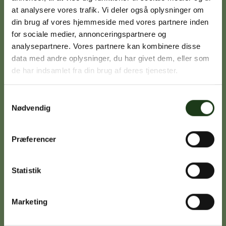
at analysere vores trafik. Vi deler også oplysninger om
din brug af vores hjemmeside med vores partnere inden
Signe Vinding
for sociale medier, annonceringspartnere og
analysepartnere. Vores partnere kan kombinere disse
Nykøbing Sj.
data med andre oplysninger, du har givet dem, eller som
59 91 99 77
de har indsamlet fra din brug af deres tjenester.
Samtykkevalg
Nødvendig
Caroline Sejerø Jensen
Holbæk
59 45 10 14
Præferencer
Statistik
Birgitte Poulsen
Vig
Marketing
59 31 75 95