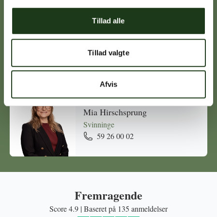
Tillad alle
Michael Ørskov
Holbæk
Tillad valgte
59 45 10 14
Afvis
Mia Hirschsprung
Svinninge
59 26 00 02
Fremragende
Score 4.9 | Baseret på 135 anmeldelser