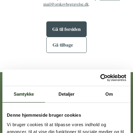
mail@orskovbegravelse.dk
.
Gå til forsiden
Gå tilbage
Vores afdelinger
Samtykke
Detaljer
Om
Heidi Ørskov
Denne hjemmeside bruger cookies
Holbæk
59 45 10 14
Vi bruger cookies til at tilpasse vores indhold og
annoncer, til at vise dig funktioner til sociale medier og til