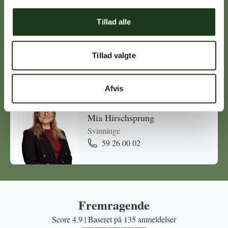
Tillad alle
Michael Ørskov
Holbæk
Tillad valgte
59 45 10 14
Afvis
Mia Hirschsprung
Svinninge
59 26 00 02
Fremragende
Score 4.9 | Baseret på 135 anmeldelser