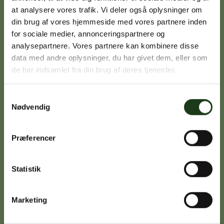
at analysere vores trafik. Vi deler også oplysninger om
din brug af vores hjemmeside med vores partnere inden
Signe Vinding
for sociale medier, annonceringspartnere og
analysepartnere. Vores partnere kan kombinere disse
Nykøbing Sj.
data med andre oplysninger, du har givet dem, eller som
59 91 99 77
de har indsamlet fra din brug af deres tjenester.
Samtykkevalg
Nødvendig
Caroline Sejerø Jensen
Holbæk
59 45 10 14
Præferencer
Statistik
Birgitte Poulsen
Vig
Marketing
59 31 75 95