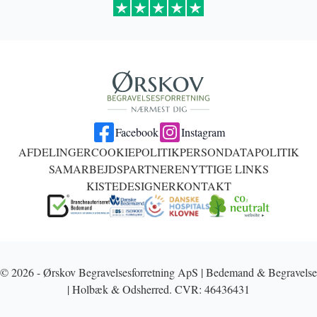
Facebook
Instagram
AFDELINGER
COOKIEPOLITIK
PERSONDATAPOLITIK
SAMARBEJDSPARTNERE
NYTTIGE LINKS
KISTEDESIGNER
KONTAKT
© 2026 - Ørskov Begravelsesforretning ApS | Bedemand & Begravelse
| Holbæk & Odsherred. CVR: 46436431