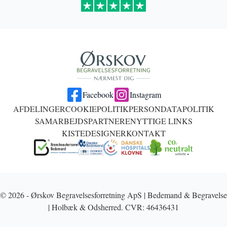
Facebook
Instagram
AFDELINGER
COOKIEPOLITIK
PERSONDATAPOLITIK
SAMARBEJDSPARTNERE
NYTTIGE LINKS
KISTEDESIGNER
KONTAKT
© 2026 - Ørskov Begravelsesforretning ApS | Bedemand & Begravelse
| Holbæk & Odsherred. CVR: 46436431