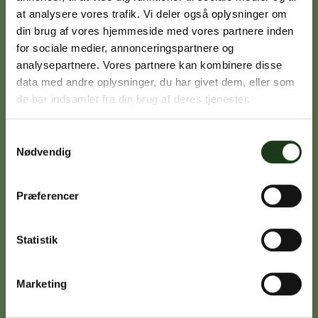
at analysere vores trafik. Vi deler også oplysninger om
din brug af vores hjemmeside med vores partnere inden
Signe Vinding
for sociale medier, annonceringspartnere og
analysepartnere. Vores partnere kan kombinere disse
Nykøbing Sj.
data med andre oplysninger, du har givet dem, eller som
59 91 99 77
de har indsamlet fra din brug af deres tjenester.
Samtykkevalg
Nødvendig
Caroline Sejerø Jensen
Holbæk
59 45 10 14
Præferencer
Statistik
Birgitte Poulsen
Vig
Marketing
59 31 75 95