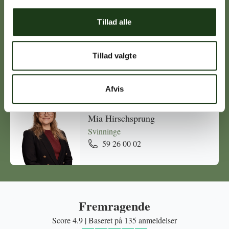
Tillad alle
Michael Ørskov
Holbæk
Tillad valgte
59 45 10 14
Afvis
Mia Hirschsprung
Svinninge
59 26 00 02
Fremragende
Score 4.9 | Baseret på 135 anmeldelser