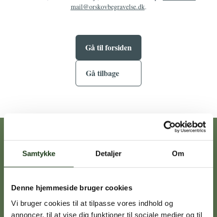
mail@orskovbegravelse.dk
.
Gå til forsiden
Gå tilbage
Vores afdelinger
Samtykke
Detaljer
Om
Heidi Ørskov
Denne hjemmeside bruger cookies
Holbæk
59 45 10 14
Vi bruger cookies til at tilpasse vores indhold og
annoncer, til at vise dig funktioner til sociale medier og til