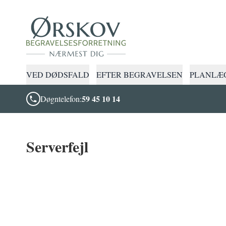
VED DØDSFALD
EFTER BEGRAVELSEN
PLANLÆG
59 45 10 14
Døgntelefon:
Serverfejl