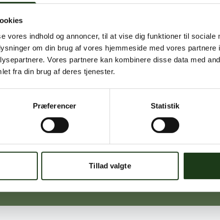
ookies
Signe Vinding
se vores indhold og annoncer, til at vise dig funktioner til sociale
Nykøbing Sj.
oplysninger om din brug af vores hjemmeside med vores partnere i
59 91 99 77
ysepartnere. Vores partnere kan kombinere disse data med andr
et fra din brug af deres tjenester.
Præferencer
Statistik
Michael Ørskov
Holbæk
59 45 10 14
Tillad valgte