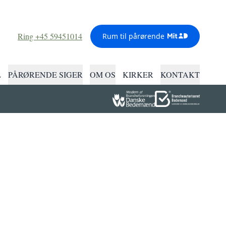
Ring +45 59451014
Rum til pårørende
L
PÅRØRENDE SIGER
OM OS
KIRKER
KONTAKT