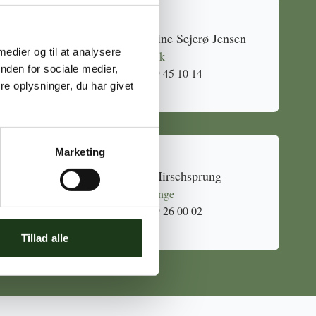
Caroline Sejerø Jensen
 medier og til at analysere
Holbæk
nden for sociale medier,
59 45 10 14
e oplysninger, du har givet
Marketing
Mia Hirschsprung
Svinninge
59 26 00 02
Tillad alle