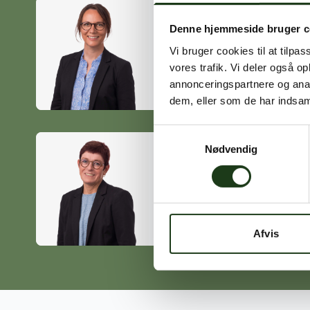
Denne hjemmeside bruger c
Heidi Ørskov
Vi bruger cookies til at tilpas
Holbæk
vores trafik. Vi deler også 
59 45 10 14
annonceringspartnere og anal
dem, eller som de har indsaml
Samtykkevalg
Nødvendig
Birgitte Poulsen
Vig
59 31 75 95
Afvis