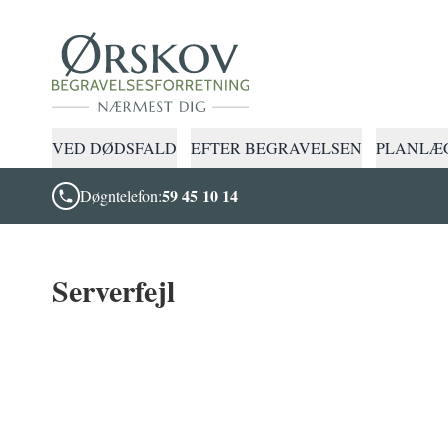
VED DØDSFALD
EFTER BEGRAVELSEN
PLANLÆG
59 45 10 14
Døgntelefon:
Serverfejl