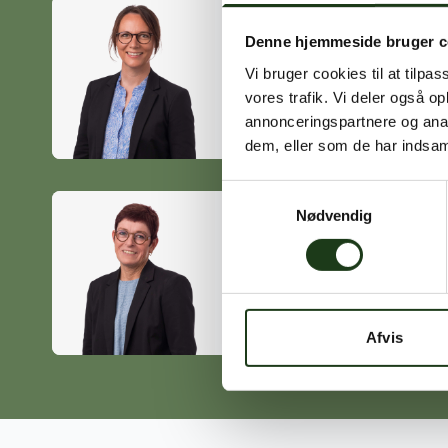
Denne hjemmeside bruger c
Heidi Ørskov
Vi bruger cookies til at tilpas
Holbæk
vores trafik. Vi deler også 
59 45 10 14
annonceringspartnere og anal
dem, eller som de har indsaml
Samtykkevalg
Nødvendig
Birgitte Poulsen
Vig
59 31 75 95
Afvis