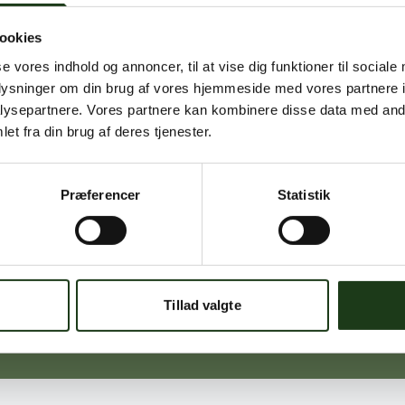
ookies
Signe Vinding
se vores indhold og annoncer, til at vise dig funktioner til sociale
Nykøbing Sj.
oplysninger om din brug af vores hjemmeside med vores partnere i
59 91 99 77
ysepartnere. Vores partnere kan kombinere disse data med andr
et fra din brug af deres tjenester.
Præferencer
Statistik
Michael Ørskov
Holbæk
59 45 10 14
Tillad valgte