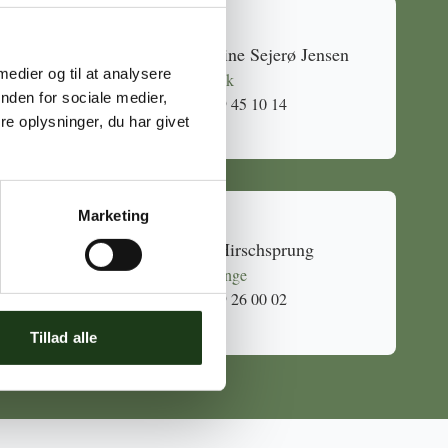
Caroline Sejerø Jensen
 medier og til at analysere
Holbæk
nden for sociale medier,
59 45 10 14
e oplysninger, du har givet
Marketing
Mia Hirschsprung
Svinninge
59 26 00 02
Tillad alle