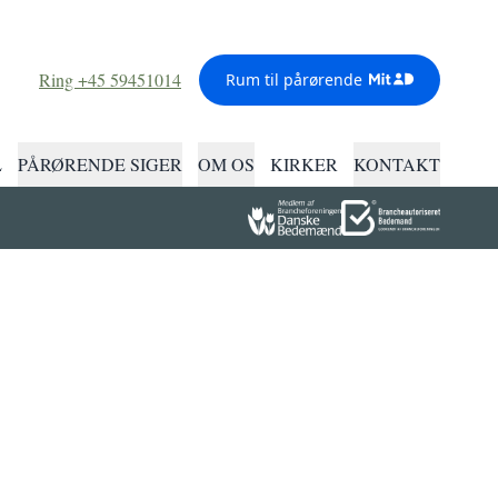
Ring +45 59451014
Rum til pårørende
L
PÅRØRENDE SIGER
OM OS
KIRKER
KONTAKT