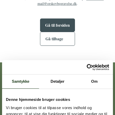
mail@orskovbegravelse.dk
.
Gå til forsiden
Gå tilbage
Vores afdelinger
Samtykke
Detaljer
Om
Heidi Ørskov
Denne hjemmeside bruger cookies
Holbæk
59 45 10 14
Vi bruger cookies til at tilpasse vores indhold og
annoncer, til at vise dig funktioner til sociale medier og til