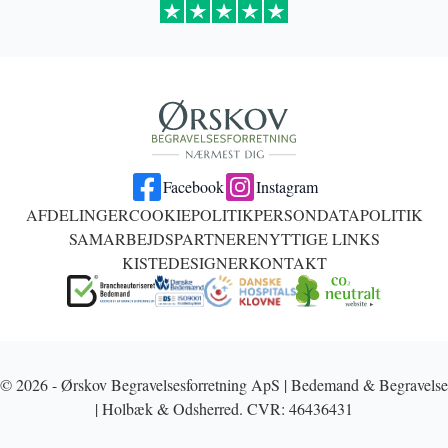
Facebook
Instagram
AFDELINGER
COOKIEPOLITIK
PERSONDATAPOLITIK
SAMARBEJDSPARTNERE
NYTTIGE LINKS
KISTEDESIGNER
KONTAKT
© 2026 - Ørskov Begravelsesforretning ApS | Bedemand & Begravelse
| Holbæk & Odsherred. CVR: 46436431