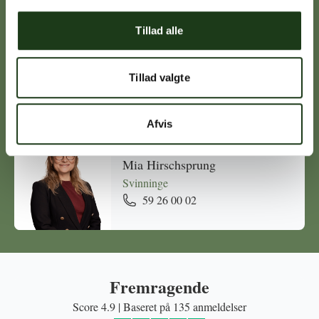
Tillad alle
Michael Ørskov
Holbæk
Tillad valgte
59 45 10 14
Afvis
Mia Hirschsprung
Svinninge
59 26 00 02
Fremragende
Score 4.9 | Baseret på 135 anmeldelser