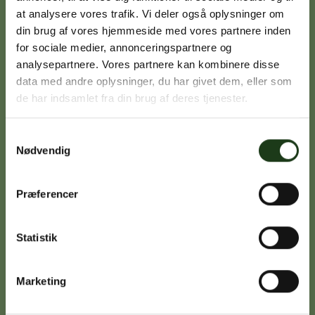
at analysere vores trafik. Vi deler også oplysninger om
din brug af vores hjemmeside med vores partnere inden
Signe Vinding
for sociale medier, annonceringspartnere og
analysepartnere. Vores partnere kan kombinere disse
Nykøbing Sj.
data med andre oplysninger, du har givet dem, eller som
59 91 99 77
de har indsamlet fra din brug af deres tjenester.
Samtykkevalg
Nødvendig
Caroline Sejerø Jensen
Holbæk
59 45 10 14
Præferencer
Statistik
Birgitte Poulsen
Vig
Marketing
59 31 75 95