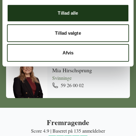
Tillad alle
Michael Ørskov
Holbæk
Tillad valgte
59 45 10 14
Afvis
Mia Hirschsprung
Svinninge
59 26 00 02
Fremragende
Score 4.9 | Baseret på 135 anmeldelser