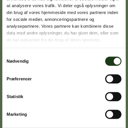
at analysere vores trafik. Vi deler også oplysninger om
din brug af vores hjemmeside med vores partnere inden
Signe Vinding
for sociale medier, annonceringspartnere og
analysepartnere. Vores partnere kan kombinere disse
Nykøbing Sj.
data med andre oplysninger, du har givet dem, eller som
59 91 99 77
de har indsamlet fra din brug af deres tjenester.
Samtykkevalg
Nødvendig
Caroline Sejerø Jensen
Holbæk
59 45 10 14
Præferencer
Statistik
Birgitte Poulsen
Vig
Marketing
59 31 75 95