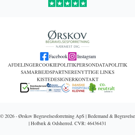
Facebook
Instagram
AFDELINGER
COOKIEPOLITIK
PERSONDATAPOLITIK
SAMARBEJDSPARTNERE
NYTTIGE LINKS
KISTEDESIGNER
KONTAKT
© 2026 - Ørskov Begravelsesforretning ApS | Bedemand & Begravelse
| Holbæk & Odsherred. CVR: 46436431