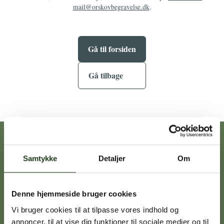
mail@orskovbegravelse.dk
.
Gå til forsiden
Gå tilbage
Vores afdelinger
Samtykke
Detaljer
Om
Heidi Ørskov
Denne hjemmeside bruger cookies
Holbæk
59 45 10 14
Vi bruger cookies til at tilpasse vores indhold og
annoncer, til at vise dig funktioner til sociale medier og til