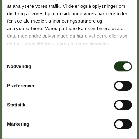
at analysere vores trafik. Vi deler også oplysninger om
din brug af vores hjemmeside med vores partnere inden
Signe Vinding
for sociale medier, annonceringspartnere og
analysepartnere. Vores partnere kan kombinere disse
Nykøbing Sj.
data med andre oplysninger, du har givet dem, eller som
59 91 99 77
de har indsamlet fra din brug af deres tjenester.
Samtykkevalg
Nødvendig
Caroline Sejerø Jensen
Holbæk
59 45 10 14
Præferencer
Statistik
Birgitte Poulsen
Vig
Marketing
59 31 75 95