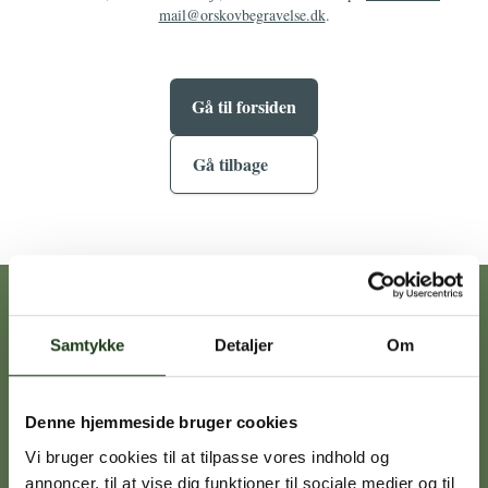
mail@orskovbegravelse.dk
.
Gå til forsiden
Gå tilbage
Vores afdelinger
Samtykke
Detaljer
Om
Heidi Ørskov
Denne hjemmeside bruger cookies
Holbæk
59 45 10 14
Vi bruger cookies til at tilpasse vores indhold og
annoncer, til at vise dig funktioner til sociale medier og til