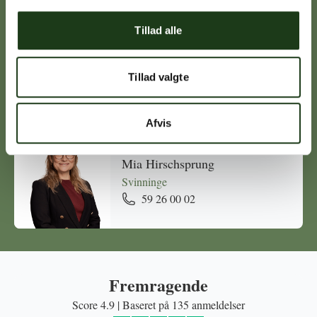
Tillad alle
Michael Ørskov
Holbæk
Tillad valgte
59 45 10 14
Afvis
Mia Hirschsprung
Svinninge
59 26 00 02
Fremragende
Score 4.9 | Baseret på 135 anmeldelser