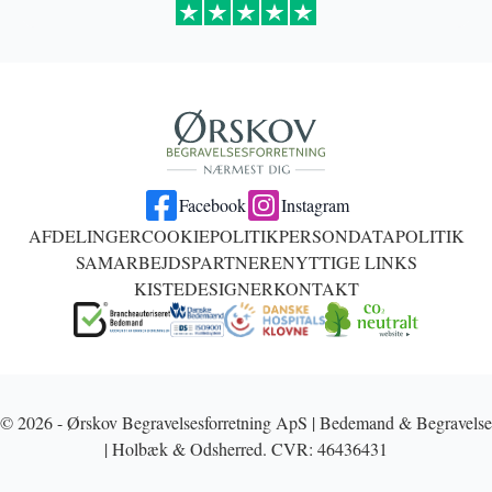
Facebook
Instagram
AFDELINGER
COOKIEPOLITIK
PERSONDATAPOLITIK
SAMARBEJDSPARTNERE
NYTTIGE LINKS
KISTEDESIGNER
KONTAKT
© 2026 - Ørskov Begravelsesforretning ApS | Bedemand & Begravelse
| Holbæk & Odsherred. CVR: 46436431