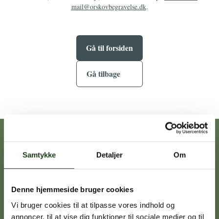
mail@orskovbegravelse.dk
.
Gå til forsiden
Gå tilbage
Vores afdelinger
Samtykke
Detaljer
Om
Heidi Ørskov
Denne hjemmeside bruger cookies
Holbæk
59 45 10 14
Vi bruger cookies til at tilpasse vores indhold og
annoncer, til at vise dig funktioner til sociale medier og til